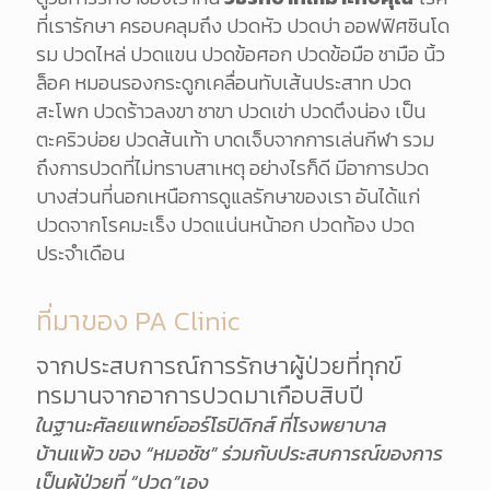
ที่เรารักษา ครอบคลุมถึง ปวดหัว ปวดบ่า ออฟฟิศซินโด
รม ปวดไหล่ ปวดแขน ปวดข้อศอก ปวดข้อมือ ชามือ นิ้ว
ล็อค หมอนรองกระดูกเคลื่อนทับเส้นประสาท ปวด
สะโพก ปวดร้าวลงขา ชาขา ปวดเข่า ปวดตึงน่อง เป็น
ตะคริวบ่อย ปวดส้นเท้า บาดเจ็บจากการเล่นกีฬา รวม
ถึงการปวดที่ไม่ทราบสาเหตุ อย่างไรก็ดี มีอาการปวด
บางส่วนที่นอกเหนือการดูแลรักษาของเรา อันได้แก่
ปวดจากโรคมะเร็ง ปวดแน่นหน้าอก ปวดท้อง ปวด
ประจำเดือน
ที่มาของ PA Clinic
จากประสบการณ์การรักษาผู้ป่วยที่ทุกข์
ทรมานจากอาการปวดมาเกือบสิบปี
ในฐานะศัลยแพทย์ออร์โธปิดิกส์ ที่โรงพยาบาล
บ้านแพ้ว ของ “หมอชัช” ร่วมกับประสบการณ์ของการ
เป็นผู้ป่วยที่ “ปวด”เอง