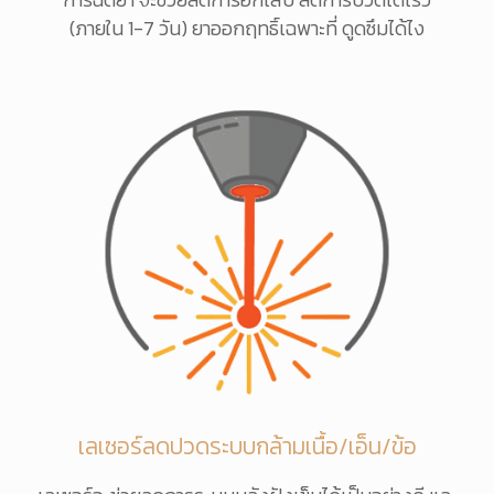
(ภายใน 1-7 วัน) ยาออกฤทธิ์เฉพาะที่ ดูดซึมได้ไง
เลเซอร์ลดปวดระบบกล้ามเนื้อ/เอ็น/ข้อ